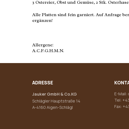
3 Ostereier, Obst und Gemüse, 2 Stk. Osterhas
Alle Platten sind fein garniert. Auf Anfrage b
ergänzen!
Allergene:
A.C.F.G.H.M.N.
ADRESSE
KONT
E-Mail:
Jauker GmbH & Co.KG
Tel:
+43
Schlägler Hauptstraße 14
Fax: +4
A-4160 Aigen-Schlägl