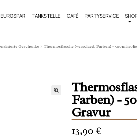
EUROSPAR
TANKSTELLE
CAFÉ
PARTYSERVICE
SHO
nalisierte Geschenke
Thermosflasche (verschied. Farben) – 500ml isolie
Thermosflas
Farben) - 50
Gravur
13,90
€