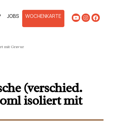
P
JOBS
WOCHENKARTE
rt mit Gravur
che (verschied.
0ml isoliert mit