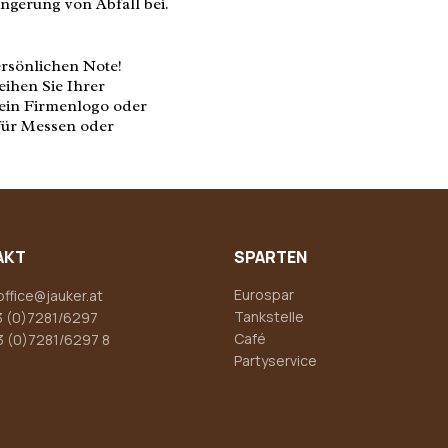
ingerung von Abfall bei.
ersönlichen Note!
eihen Sie Ihrer
, ein Firmenlogo oder
 für Messen oder
AKT
SPARTEN
Eurospar
office@jauker.at
Tankstelle
 (0)7281/6297
Café
3 (0)7281/6297 8
Partyservice