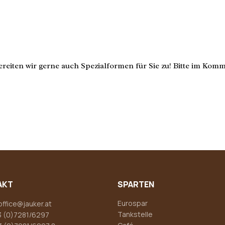
 bereiten wir gerne auch Spezialformen für Sie zu! Bitte im Ko
AKT
SPARTEN
Eurospar
office@jauker.at
Tankstelle
 (0)7281/6297