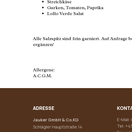
Streichkäse
Gurken, Tomaten, Paprika
Lollo Verde Salat
Alle Salzspitz sind fein garniert. Auf Anfrage
ergänzen!
Allergene:
A.C.G.M.
ADRESSE
KONT
E-Mail:
Jauker GmbH & Co.KG
Tel:
+43
Schlägler Hauptstraße 14