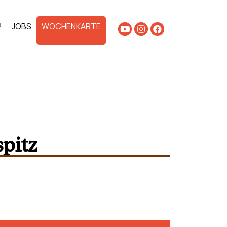
P
JOBS
WOCHENKARTE
spitz