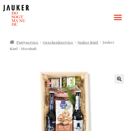
Partyservice
Geschenkservice
Jauker Kistl
Jauker
Kistl – Herzhaft